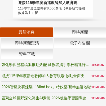
2
迎接115學年度新進教師加入教育現
教
115學年度全臺共有8,000多名（依各縣市提報
賽
數據為主）新...
最新消息
即時新聞
即時新聞澄清
電子布告欄
資料下載
強化學習歷程檔案推動效能 國教署攜手學校精進行政與教學支持
115-08-07
迎接115學年度新進教師加入教育現場 啟動全面支持陪伴
115-08-07
2026智鐵決賽煉製「Blind box」特效藥/翻轉無聊地獄
115-08-06
匯聚全球視野深化師生AI素養 2026數位學習國際論壇高雄登場
115-08-06