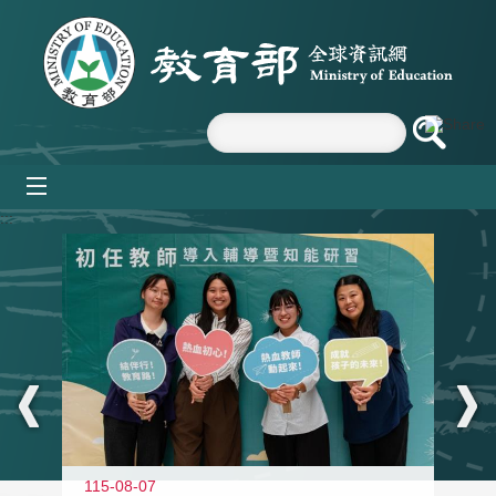
跳到主要內容區塊
mobile_menu
:::
11
115-08-07