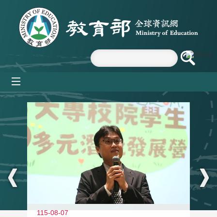
跳到主要內容區塊
mobile_menu
:::
11
115-08-07