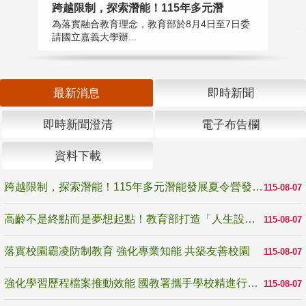
高
跨越限制，探索潛能！115年多元潛
教
為落實融合教育理念，教育部於8月4日至7日委
博
請國立嘉義大學辦...
最新消息
即時新聞
即時新聞澄清
電子布告欄
資料下載
跨越限制，探索潛能！115年多元潛能發展夏令營發掘生命無限可能
115-08-07
高齡不是終點而是夢想起點！教育部打造「人生設計夢工場」 參展第3屆高齡健康產業博覽會
115-08-07
落實校園霸凌防制教育 強化專業知能 共築友善校園
115-08-07
強化學習歷程檔案推動效能 國教署攜手學校精進行政與教學支持
115-08-07