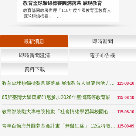
教育盃球類錦標賽圓滿落幕 展現教育
6
教育部國教署辦理「115年度全國教育盃教育人
「
員球類錦標賽」，...
首
最新消息
即時新聞
即時新聞澄清
電子布告欄
資料下載
教育盃球類錦標賽圓滿落幕 展現教育人員健康活力與團隊精神
115-08-10
65所臺灣大學齊聚印尼參加2026年臺灣高等教育展
115-08-10
教育部鼓勵大專校院推動「社會情緒學習與校園心理健康促進計畫」 培育校園「心」韌性
115-08-10
青年百億海外圓夢基金計畫「無礙征途」 12位特教與弱勢青年勇闖西班牙 跨越感官限制見證生命蛻變
115-08-09