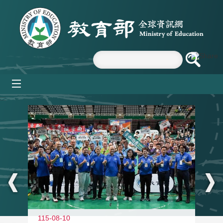
跳到主要內容區塊
mobile_menu
:::
115-08-10
11