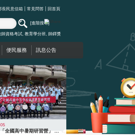
部長民意信箱
常見問答
回首頁
進階搜尋
教師資格考試
教育學分班
師鐸獎
便民服務
訊息公告
-05
國教署「全國高中暑期研習營」 以多