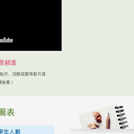
音頻道
短片、活動花絮等影片資
躍收看！
圖表