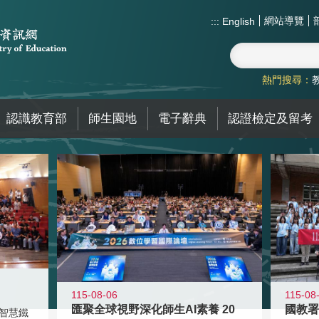
網站導覽
:::
English
熱門搜尋：
認識教育部
師生園地
電子辭典
認證檢定及留考
115-08-06
115-08
匯聚全球視野深化師生AI素養 20
智慧鐵