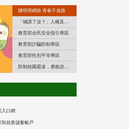
聰明用網路 青春不迷路
「補課了沒？」人權及轉型正義教育專區
教育部全民安全指引專區
教育部詐騙防制專區
教育部性別平等專區
防制校園霸凌，勇敢說出來！
習入口網
育與就業儲蓄帳戶