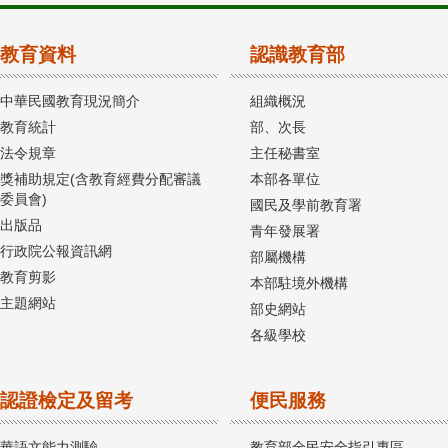
教育資料
認識教育部
中華民國教育現況簡介
組織概況
教育統計
部、次長
法令規章
主任秘書室
獎補助規定(含教育經費分配審議
本部各單位
委員會)
國民及學前教育署
出版品
青年發展署
行政院公報資訊網
部屬機構
教育剪影
本部駐境外機構
主題網站
部史網站
各級學校
認證檢定及留考
便民服務
華語文能力測驗
教育部全民安全指引專區