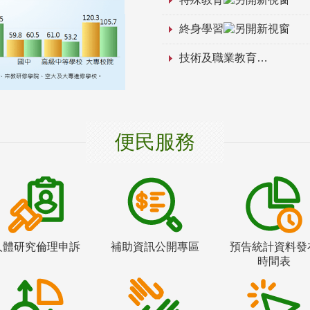
終身學習
技術及職業教育
便民服務
人體研究倫理申訴
補助資訊公開專區
預告統計資料發
時間表