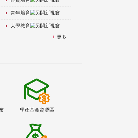
青年培育
大學教育
更多
布
學產基金資源區