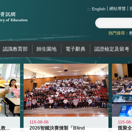
網站導覽
:::
English
熱門搜尋：
認識教育部
師生園地
電子辭典
認證檢定及留考
115-08
115-08-06
匯聚全
迎接115學年度新進教師加入教育現
2026智鐵決賽煉製「Blind