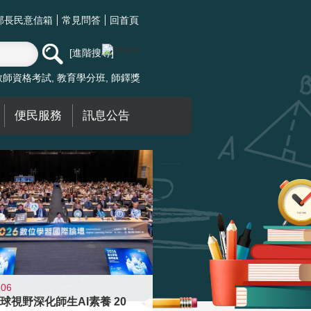
部長民意信箱
常見問答
回首頁
進階搜尋
教師資格考試
教育學分班
師鐸獎
便民服務
訊息公告
-06
球視野深化師生AI素養 20