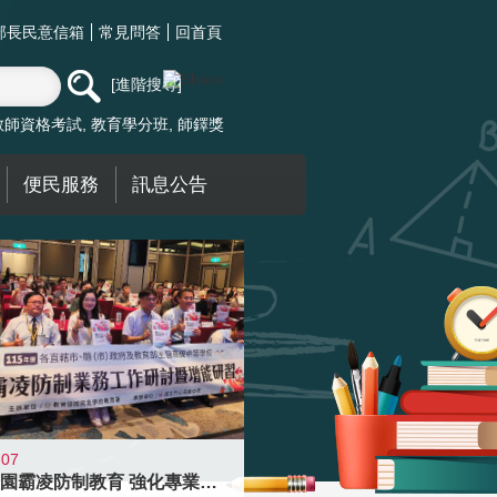
部長民意信箱
常見問答
回首頁
進階搜尋
教師資格考試
教育學分班
師鐸獎
便民服務
訊息公告
-07
落實校園霸凌防制教育 強化專業知能