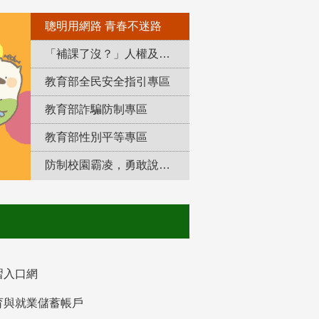
聰明用網路 青春不迷路
「補課了沒？」人權及轉型正義教育專區
教育部全民安全指引專區
教育部詐騙防制專區
教育部性別平等專區
防制校園霸凌，勇敢說出來！
習入口網
育與就業儲蓄帳戶