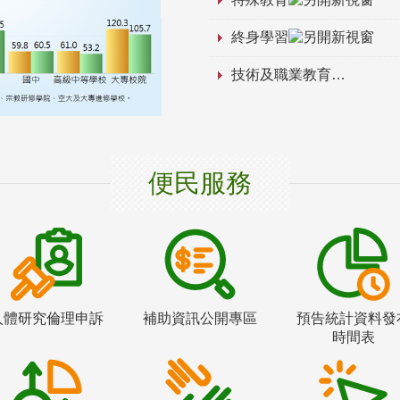
終身學習
技術及職業教育
便民服務
人體研究倫理申訴
補助資訊公開專區
預告統計資料發
時間表