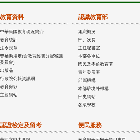
教育資料
認識教育部
中華民國教育現況簡介
組織概況
教育統計
部、次長
法令規章
主任秘書室
獎補助規定(含教育經費分配審議
本部各單位
委員會)
國民及學前教育署
出版品
青年發展署
行政院公報資訊網
部屬機構
教育剪影
本部駐境外機構
主題網站
部史網站
各級學校
認證檢定及留考
便民服務
華語文能力測驗
教育部全民安全指引專區