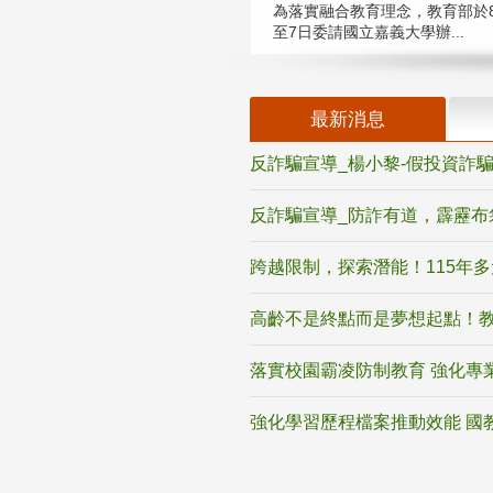
為落實融合教育理念，教育部於8
至7日委請國立嘉義大學辦...
最新消息
反詐騙宣導_楊小黎-假投資詐
反詐騙宣導_防詐有道，霹靂布
跨越限制，探索潛能！115年
高齡不是終點而是夢想起點！教
落實校園霸凌防制教育 強化專
強化學習歷程檔案推動效能 國