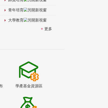
青年培育
大學教育
更多
布
學產基金資源區