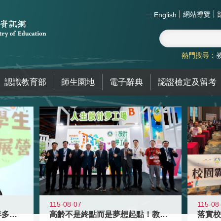
網站導覽
:::
English
熱門搜尋：
認識教育部
師生園地
電子辭典
認證檢定及留考
115-08-07
115-08
高齡不是終點而是夢想起點！教育部打
跨越限制，探索潛能！115年多元潛