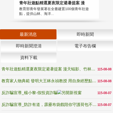
教
青年壯遊點精選夏夜限定避暑提案 漫
在
教育部青年發展署在全臺建置100個青年壯遊
譽
點，提供山林、海洋...
最新消息
即時新聞
即時新聞澄清
電子布告欄
資料下載
青年壯遊點精選夏夜限定避暑提案 漫天蝠影、竹林尋蛙、茶香夜觀 邀青年暮色出發
115-08-08
教育家人物典範 發明大王林永禎教授 用自身經歷點亮學生的路
115-08-08
反詐騙宣導_楊小黎-假投資詐騙
115-08-07
反詐騙宣導_防詐有道，霹靂布袋戲陪你守護荷包不受騙
115-08-07