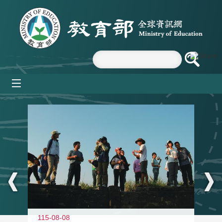
跳到主要內容區塊
mobile_menu
:::
11
115-08-08