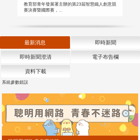
匯
教育部青年發展署主辦的第23屆智慧鐵人創意競
賽決賽暨國際賽，...
教
「
最新消息
即時新聞
即時新聞澄清
電子布告欄
資料下載
系統參數錯誤