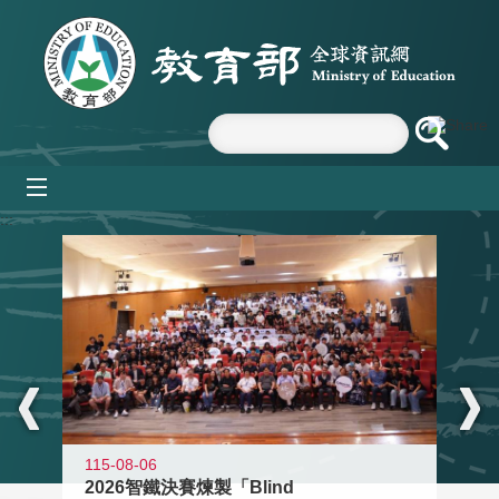
跳到主要內容區塊
mobile_menu
:::
115-08-06
2026智鐵決賽煉製「Blind
11