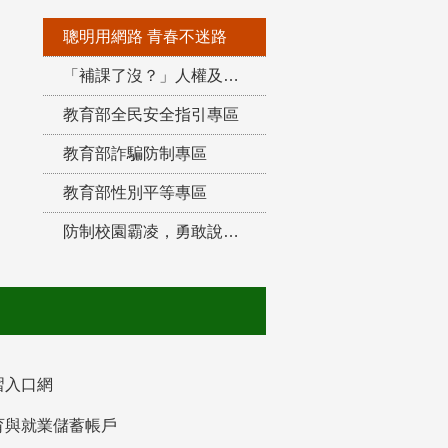
聰明用網路 青春不迷路
「補課了沒？」人權及轉型正義教育專區
教育部全民安全指引專區
教育部詐騙防制專區
教育部性別平等專區
防制校園霸凌，勇敢說出來！
習入口網
育與就業儲蓄帳戶