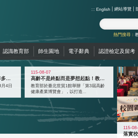
網站導覽
:::
English
熱門搜尋：
認識教育部
師生園地
電子辭典
認證檢定及留考
115-08-07
跨越限制，探索潛能！115年多元潛
高齡不是終點而是夢想起點！教育部打
月4日
教育部於臺北世貿1館舉辦「第3屆高齡
健康產業博覽會」，以打造...
115-08