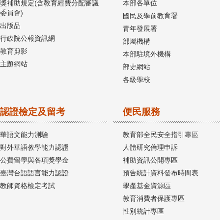
獎補助規定(含教育經費分配審議
本部各單位
委員會)
國民及學前教育署
出版品
青年發展署
行政院公報資訊網
部屬機構
教育剪影
本部駐境外機構
主題網站
部史網站
各級學校
認證檢定及留考
便民服務
華語文能力測驗
教育部全民安全指引專區
對外華語教學能力認證
人體研究倫理申訴
公費留學與各項獎學金
補助資訊公開專區
臺灣台語語言能力認證
預告統計資料發布時間表
教師資格檢定考試
學產基金資源區
教育消費者保護專區
性別統計專區