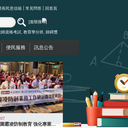
部長民意信箱
常見問答
回首頁
進階搜尋
教師資格考試
教育學分班
師鐸獎
便民服務
訊息公告
-07
落實校園霸凌防制教育 強化專業知能