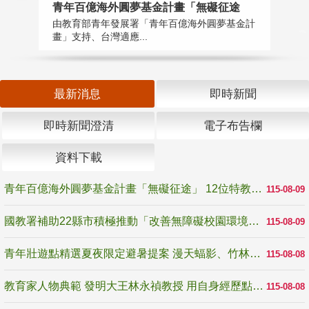
青年百億海外圓夢基金計畫「無礙征途
國
由教育部青年發展署「青年百億海外圓夢基金計
無
畫」支持、台灣適應...
是
最新消息
即時新聞
即時新聞澄清
電子布告欄
資料下載
青年百億海外圓夢基金計畫「無礙征途」 12位特教與弱勢青年勇闖西班牙 跨越感官限制見證生命蛻變
115-08-09
國教署補助22縣市積極推動「改善無障礙校園環境計畫」 打造友善、安全、無礙學習空間
115-08-09
青年壯遊點精選夏夜限定避暑提案 漫天蝠影、竹林尋蛙、茶香夜觀 邀青年暮色出發
115-08-08
教育家人物典範 發明大王林永禎教授 用自身經歷點亮學生的路
115-08-08