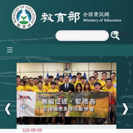
跳到主要內容區塊
mobile_menu
:::
115-08-09
11