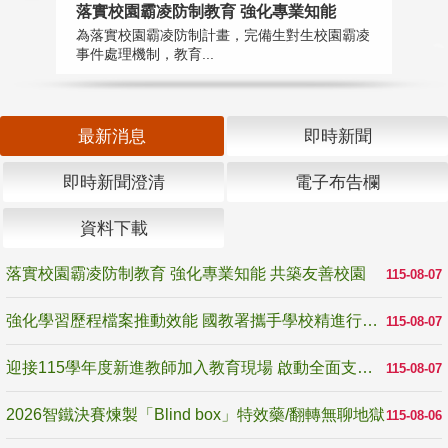
落實校園霸凌防制教育 強化專業知能
迎
為落實校園霸凌防制計畫，完備生對生校園霸凌
1
事件處理機制，教育...
數
最新消息
即時新聞
即時新聞澄清
電子布告欄
資料下載
落實校園霸凌防制教育 強化專業知能 共築友善校園
115-08-07
強化學習歷程檔案推動效能 國教署攜手學校精進行政與教學支持
115-08-07
迎接115學年度新進教師加入教育現場 啟動全面支持陪伴
115-08-07
2026智鐵決賽煉製「Blind box」特效藥/翻轉無聊地獄
115-08-06