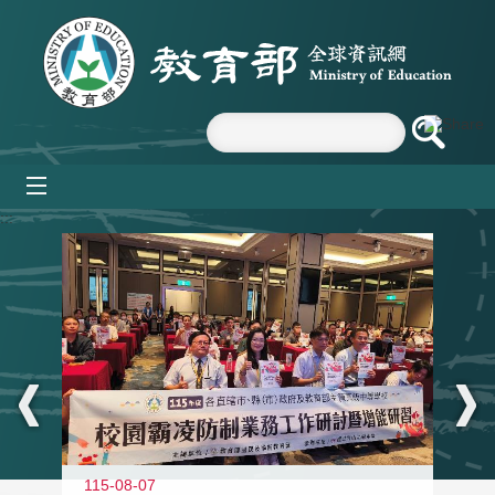
跳到主要內容區塊
mobile_menu
:::
115-08-07
11