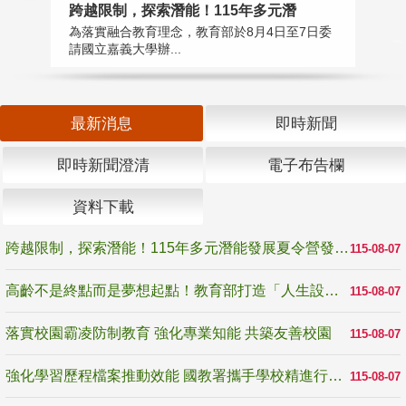
高
跨越限制，探索潛能！115年多元潛
教
為落實融合教育理念，教育部於8月4日至7日委
博
請國立嘉義大學辦...
最新消息
即時新聞
即時新聞澄清
電子布告欄
資料下載
跨越限制，探索潛能！115年多元潛能發展夏令營發掘生命無限可能
115-08-07
高齡不是終點而是夢想起點！教育部打造「人生設計夢工場」 參展第3屆高齡健康產業博覽會
115-08-07
落實校園霸凌防制教育 強化專業知能 共築友善校園
115-08-07
強化學習歷程檔案推動效能 國教署攜手學校精進行政與教學支持
115-08-07