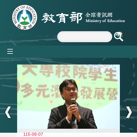
跳到主要內容區塊
mobile_menu
:::
11
115-08-07