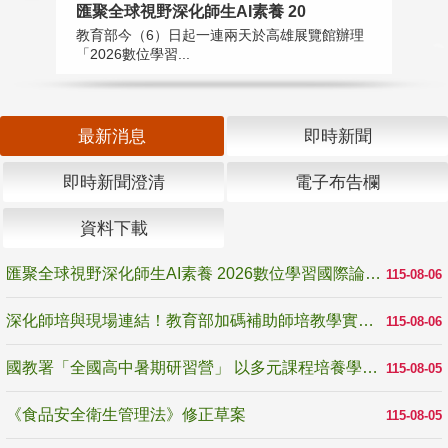
匯聚全球視野深化師生AI素養 20
國
教育部今（6）日起一連兩天於高雄展覽館辦理
教
「2026數位學習...
中
最新消息
即時新聞
即時新聞澄清
電子布告欄
資料下載
匯聚全球視野深化師生AI素養 2026數位學習國際論壇高雄登場
115-08-06
深化師培與現場連結！教育部加碼補助師培教學實踐研究 10月師培國際研討會交流教學實踐經驗
115-08-06
國教署「全國高中暑期研習營」 以多元課程培養學生瞭解誠信專業與倫理價值
115-08-05
《食品安全衛生管理法》修正草案
115-08-05