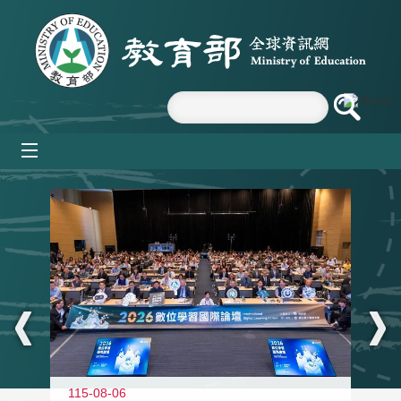
跳到主要內容區塊
mobile_menu
:::
115-08-06
11