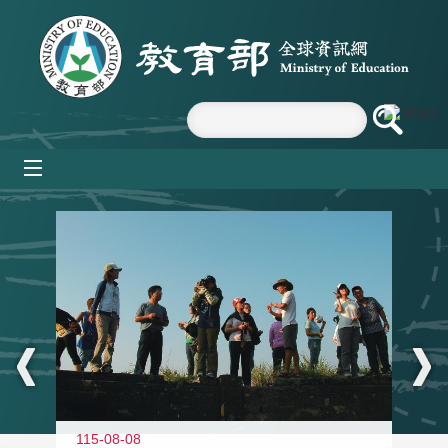
跳到主要內容區塊
mobile_menu
:::
11
115-08-08