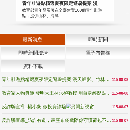
教
青年壯遊點精選夏夜限定避暑提案 漫
在
教育部青年發展署在全臺建置100個青年壯遊
譽
點，提供山林、海洋...
最新消息
即時新聞
即時新聞澄清
電子布告欄
資料下載
青年壯遊點精選夏夜限定避暑提案 漫天蝠影、竹林尋蛙、茶香夜觀 邀青年暮色出發
115-08-08
教育家人物典範 發明大王林永禎教授 用自身經歷點亮學生的路
115-08-08
反詐騙宣導_楊小黎-假投資詐騙
115-08-07
反詐騙宣導_防詐有道，霹靂布袋戲陪你守護荷包不受騙
115-08-07