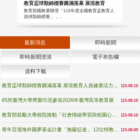
教育盃球類錦標賽圓滿落幕 展現教育
6
教育部國教署辦理「115年度全國教育盃教育人
「
員球類錦標賽」，...
首
最新消息
即時新聞
即時新聞澄清
電子布告欄
資料下載
教育盃球類錦標賽圓滿落幕 展現教育人員健康活力與團隊精神
115-08-10
65所臺灣大學齊聚印尼參加2026年臺灣高等教育展
115-08-10
教育部鼓勵大專校院推動「社會情緒學習與校園心理健康促進計畫」 培育校園「心」韌性
115-08-10
青年百億海外圓夢基金計畫「無礙征途」 12位特教與弱勢青年勇闖西班牙 跨越感官限制見證生命蛻變
115-08-09