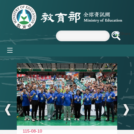
跳到主要內容區塊
mobile_menu
:::
115-08-10
11