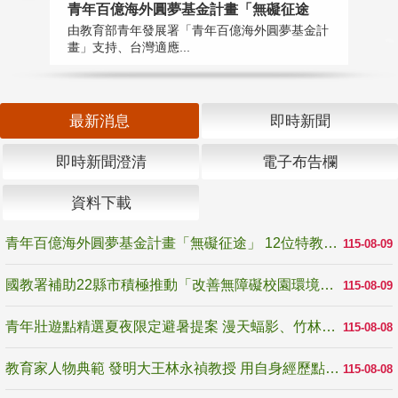
青年百億海外圓夢基金計畫「無礙征途
國
由教育部青年發展署「青年百億海外圓夢基金計
無
畫」支持、台灣適應...
是
最新消息
即時新聞
即時新聞澄清
電子布告欄
資料下載
青年百億海外圓夢基金計畫「無礙征途」 12位特教與弱勢青年勇闖西班牙 跨越感官限制見證生命蛻變
115-08-09
國教署補助22縣市積極推動「改善無障礙校園環境計畫」 打造友善、安全、無礙學習空間
115-08-09
青年壯遊點精選夏夜限定避暑提案 漫天蝠影、竹林尋蛙、茶香夜觀 邀青年暮色出發
115-08-08
教育家人物典範 發明大王林永禎教授 用自身經歷點亮學生的路
115-08-08