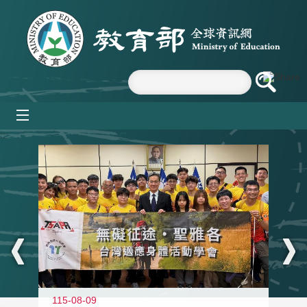
跳到主要內容區塊
mobile_menu
:::
115-08-09
11