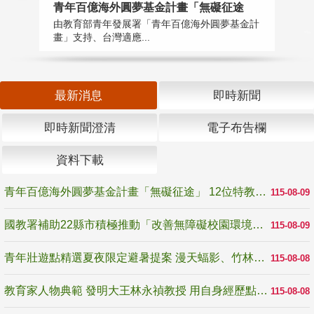
青年百億海外圓夢基金計畫「無礙征途
國
由教育部青年發展署「青年百億海外圓夢基金計
無
畫」支持、台灣適應...
是
最新消息
即時新聞
即時新聞澄清
電子布告欄
資料下載
青年百億海外圓夢基金計畫「無礙征途」 12位特教與弱勢青年勇闖西班牙 跨越感官限制見證生命蛻變
115-08-09
國教署補助22縣市積極推動「改善無障礙校園環境計畫」 打造友善、安全、無礙學習空間
115-08-09
青年壯遊點精選夏夜限定避暑提案 漫天蝠影、竹林尋蛙、茶香夜觀 邀青年暮色出發
115-08-08
教育家人物典範 發明大王林永禎教授 用自身經歷點亮學生的路
115-08-08