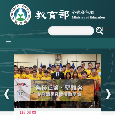
跳到主要內容區塊
mobile_menu
:::
115-08-09
11