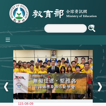
跳到主要內容區塊
mobile_menu
:::
115-08-09
11