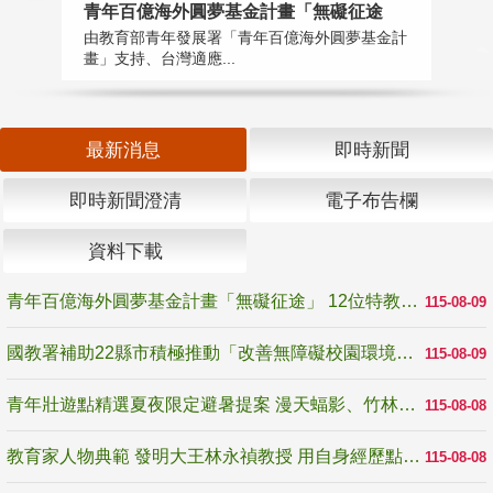
青年百億海外圓夢基金計畫「無礙征途
國
由教育部青年發展署「青年百億海外圓夢基金計
無
畫」支持、台灣適應...
是
最新消息
即時新聞
即時新聞澄清
電子布告欄
資料下載
青年百億海外圓夢基金計畫「無礙征途」 12位特教與弱勢青年勇闖西班牙 跨越感官限制見證生命蛻變
115-08-09
國教署補助22縣市積極推動「改善無障礙校園環境計畫」 打造友善、安全、無礙學習空間
115-08-09
青年壯遊點精選夏夜限定避暑提案 漫天蝠影、竹林尋蛙、茶香夜觀 邀青年暮色出發
115-08-08
教育家人物典範 發明大王林永禎教授 用自身經歷點亮學生的路
115-08-08