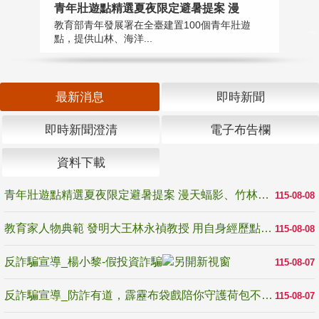
教
青年壯遊點精選夏夜限定避暑提案 漫
在
教育部青年發展署在全臺建置100個青年壯遊
譽
點，提供山林、海洋...
最新消息
即時新聞
即時新聞澄清
電子布告欄
資料下載
青年壯遊點精選夏夜限定避暑提案 漫天蝠影、竹林尋蛙、茶香夜觀 邀青年暮色出發
115-08-08
教育家人物典範 發明大王林永禎教授 用自身經歷點亮學生的路
115-08-08
反詐騙宣導_楊小黎-假投資詐騙
115-08-07
反詐騙宣導_防詐有道，霹靂布袋戲陪你守護荷包不受騙
115-08-07