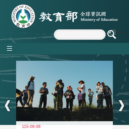
跳到主要內容區塊
mobile_menu
:::
11
115-08-08