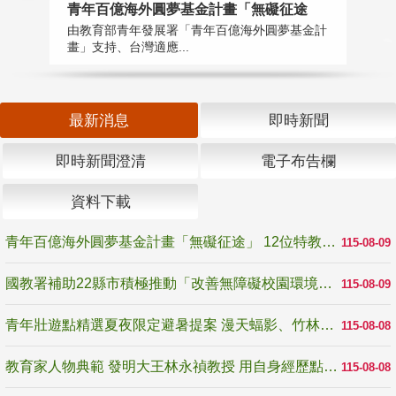
青年百億海外圓夢基金計畫「無礙征途
國
由教育部青年發展署「青年百億海外圓夢基金計
無
畫」支持、台灣適應...
是
最新消息
即時新聞
即時新聞澄清
電子布告欄
資料下載
青年百億海外圓夢基金計畫「無礙征途」 12位特教與弱勢青年勇闖西班牙 跨越感官限制見證生命蛻變
115-08-09
國教署補助22縣市積極推動「改善無障礙校園環境計畫」 打造友善、安全、無礙學習空間
115-08-09
青年壯遊點精選夏夜限定避暑提案 漫天蝠影、竹林尋蛙、茶香夜觀 邀青年暮色出發
115-08-08
教育家人物典範 發明大王林永禎教授 用自身經歷點亮學生的路
115-08-08