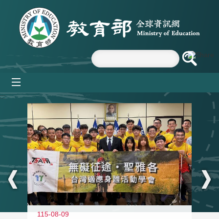
跳到主要內容區塊
mobile_menu
:::
115-08-09
11