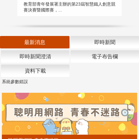
匯
教育部青年發展署主辦的第23屆智慧鐵人創意競
賽決賽暨國際賽，...
教
「
最新消息
即時新聞
即時新聞澄清
電子布告欄
資料下載
系統參數錯誤