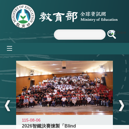
跳到主要內容區塊
mobile_menu
:::
115-08-06
2026智鐵決賽煉製「Blind
11