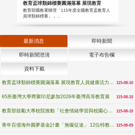
教育盃球類錦標賽圓滿落幕 展現教育
6
教育部國教署辦理「115年度全國教育盃教育人
「
員球類錦標賽」，...
首
最新消息
即時新聞
即時新聞澄清
電子布告欄
資料下載
教育盃球類錦標賽圓滿落幕 展現教育人員健康活力與團隊精神
115-08-10
65所臺灣大學齊聚印尼參加2026年臺灣高等教育展
115-08-10
教育部鼓勵大專校院推動「社會情緒學習與校園心理健康促進計畫」 培育校園「心」韌性
115-08-10
青年百億海外圓夢基金計畫「無礙征途」 12位特教與弱勢青年勇闖西班牙 跨越感官限制見證生命蛻變
115-08-09