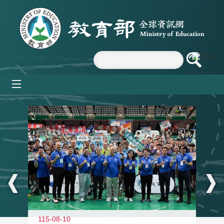
跳到主要內容區塊
mobile_menu
:::
115-08-10
11