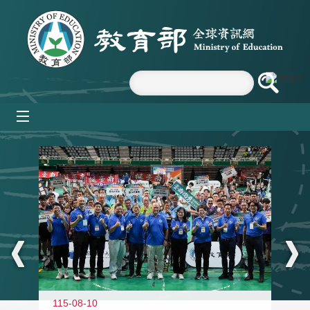
跳到主要內容區塊
mobile_menu
:::
115-08-10
11