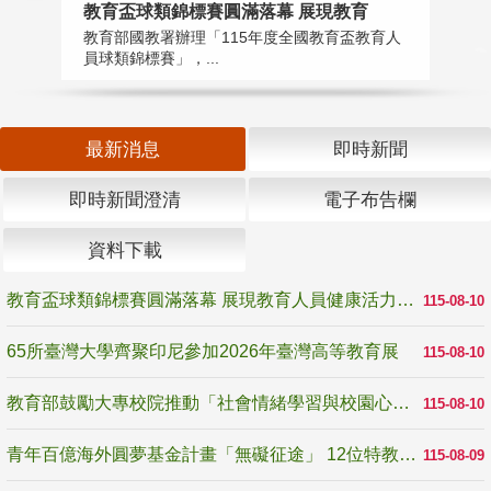
教育盃球類錦標賽圓滿落幕 展現教育
6
教育部國教署辦理「115年度全國教育盃教育人
「
員球類錦標賽」，...
首
最新消息
即時新聞
即時新聞澄清
電子布告欄
資料下載
教育盃球類錦標賽圓滿落幕 展現教育人員健康活力與團隊精神
115-08-10
65所臺灣大學齊聚印尼參加2026年臺灣高等教育展
115-08-10
教育部鼓勵大專校院推動「社會情緒學習與校園心理健康促進計畫」 培育校園「心」韌性
115-08-10
青年百億海外圓夢基金計畫「無礙征途」 12位特教與弱勢青年勇闖西班牙 跨越感官限制見證生命蛻變
115-08-09