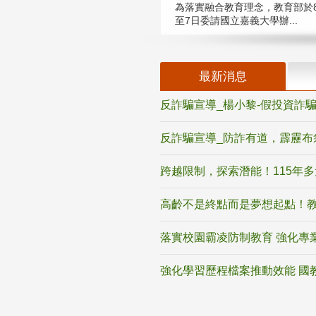
為落實融合教育理念，教育部於8
至7日委請國立嘉義大學辦...
最新消息
反詐騙宣導_楊小黎-假投資詐
反詐騙宣導_防詐有道，霹靂布
跨越限制，探索潛能！115年
高齡不是終點而是夢想起點！教
落實校園霸凌防制教育 強化專
強化學習歷程檔案推動效能 國