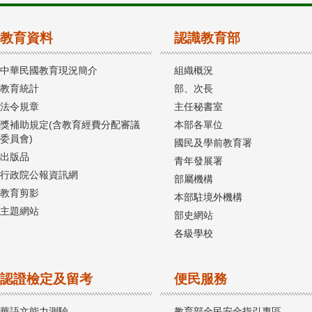
教育資料
認識教育部
中華民國教育現況簡介
組織概況
教育統計
部、次長
法令規章
主任秘書室
獎補助規定(含教育經費分配審議
本部各單位
委員會)
國民及學前教育署
出版品
青年發展署
行政院公報資訊網
部屬機構
教育剪影
本部駐境外機構
主題網站
部史網站
各級學校
認證檢定及留考
便民服務
華語文能力測驗
教育部全民安全指引專區