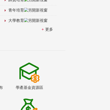
青年培育
大學教育
更多
布
學產基金資源區