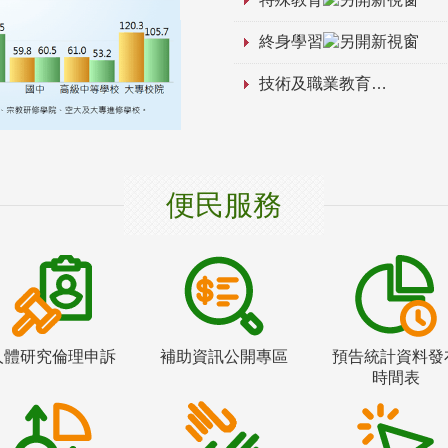
終身學習
技術及職業教育
便民服務
人體研究倫理申訴
補助資訊公開專區
預告統計資料發
時間表