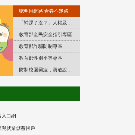
聰明用網路 青春不迷路
「補課了沒？」人權及轉型正義教育專區
教育部全民安全指引專區
教育部詐騙防制專區
教育部性別平等專區
防制校園霸凌，勇敢說出來！
習入口網
育與就業儲蓄帳戶