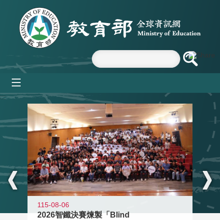
跳到主要內容區塊
mobile_menu
:::
115-08-06
2026智鐵決賽煉製「Blind
11