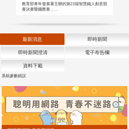
匯
教育部青年發展署主辦的第23屆智慧鐵人創意競
賽決賽暨國際賽，...
教
「
最新消息
即時新聞
即時新聞澄清
電子布告欄
資料下載
系統參數錯誤