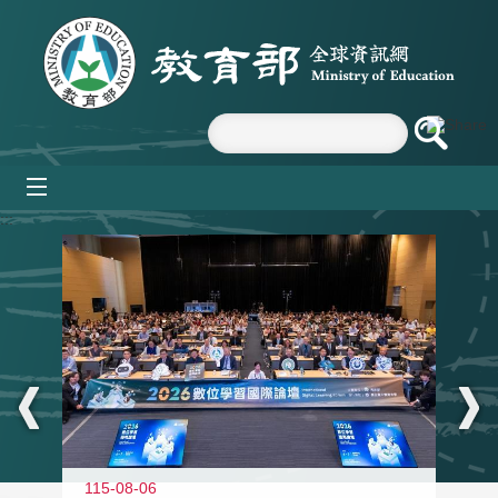
跳到主要內容區塊
mobile_menu
:::
115-08-06
11