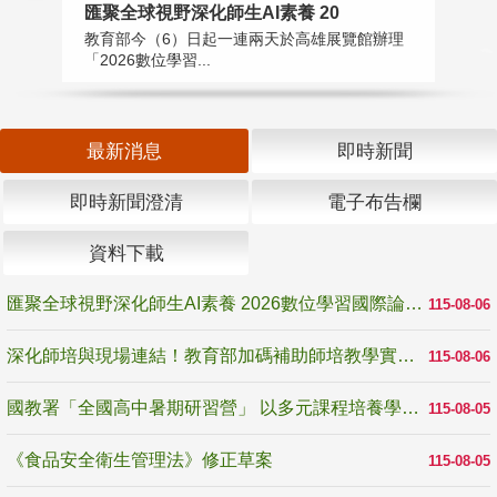
匯聚全球視野深化師生AI素養 20
國
教育部今（6）日起一連兩天於高雄展覽館辦理
教
「2026數位學習...
中
最新消息
即時新聞
即時新聞澄清
電子布告欄
資料下載
匯聚全球視野深化師生AI素養 2026數位學習國際論壇高雄登場
115-08-06
深化師培與現場連結！教育部加碼補助師培教學實踐研究 10月師培國際研討會交流教學實踐經驗
115-08-06
國教署「全國高中暑期研習營」 以多元課程培養學生瞭解誠信專業與倫理價值
115-08-05
《食品安全衛生管理法》修正草案
115-08-05