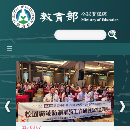
跳到主要內容區塊
mobile_menu
:::
115-08-07
11