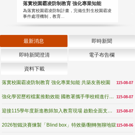
落實校園霸凌防制教育 強化專業知能
迎
為落實校園霸凌防制計畫，完備生對生校園霸凌
1
事件處理機制，教育...
數
最新消息
即時新聞
即時新聞澄清
電子布告欄
資料下載
落實校園霸凌防制教育 強化專業知能 共築友善校園
115-08-07
強化學習歷程檔案推動效能 國教署攜手學校精進行政與教學支持
115-08-07
迎接115學年度新進教師加入教育現場 啟動全面支持陪伴
115-08-07
2026智鐵決賽煉製「Blind box」特效藥/翻轉無聊地獄
115-08-06