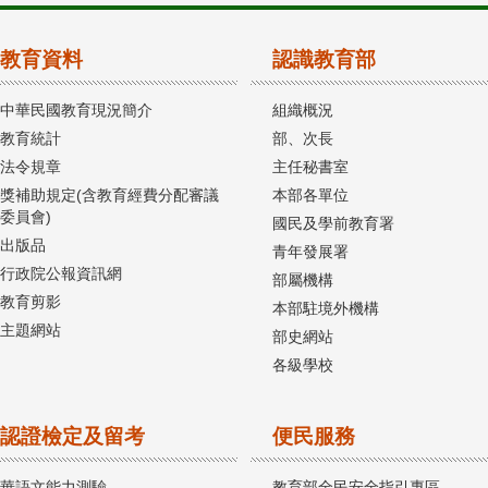
教育資料
認識教育部
中華民國教育現況簡介
組織概況
教育統計
部、次長
法令規章
主任秘書室
獎補助規定(含教育經費分配審議
本部各單位
委員會)
國民及學前教育署
出版品
青年發展署
行政院公報資訊網
部屬機構
教育剪影
本部駐境外機構
主題網站
部史網站
各級學校
認證檢定及留考
便民服務
華語文能力測驗
教育部全民安全指引專區