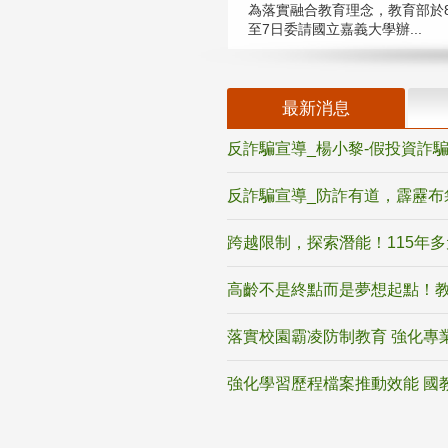
為落實融合教育理念，教育部於8
至7日委請國立嘉義大學辦...
最新消息
反詐騙宣導_楊小黎-假投資詐
反詐騙宣導_防詐有道，霹靂布
跨越限制，探索潛能！115年
高齡不是終點而是夢想起點！教
落實校園霸凌防制教育 強化專
強化學習歷程檔案推動效能 國