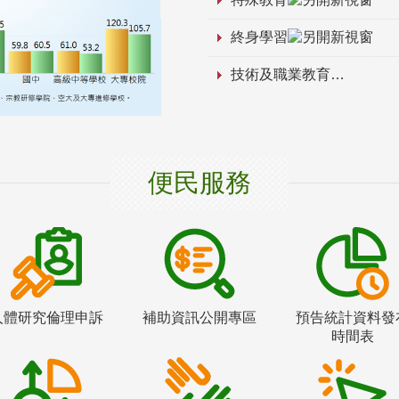
終身學習
技術及職業教育
便民服務
人體研究倫理申訴
補助資訊公開專區
預告統計資料發
時間表