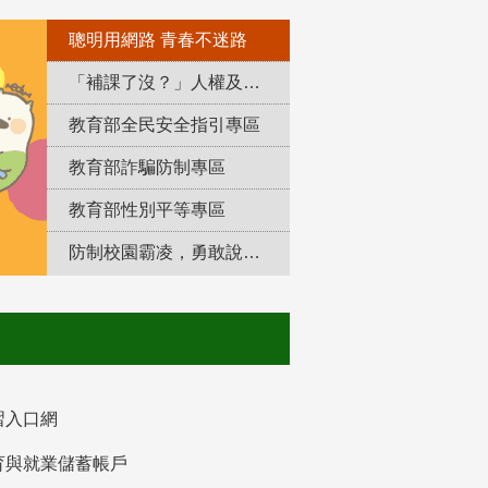
聰明用網路 青春不迷路
「補課了沒？」人權及轉型正義教育專區
教育部全民安全指引專區
教育部詐騙防制專區
教育部性別平等專區
防制校園霸凌，勇敢說出來！
習入口網
育與就業儲蓄帳戶