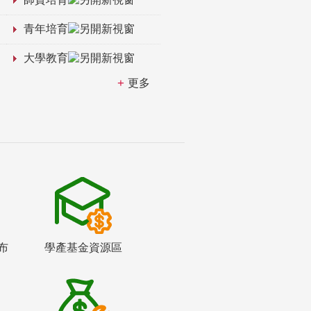
青年培育
大學教育
更多
布
學產基金資源區