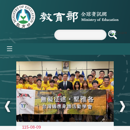
跳到主要內容區塊
mobile_menu
:::
115-08-09
11