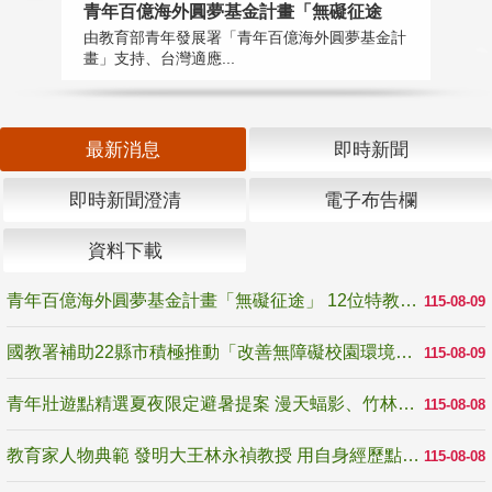
青年百億海外圓夢基金計畫「無礙征途
國
由教育部青年發展署「青年百億海外圓夢基金計
無
畫」支持、台灣適應...
是
最新消息
即時新聞
即時新聞澄清
電子布告欄
資料下載
青年百億海外圓夢基金計畫「無礙征途」 12位特教與弱勢青年勇闖西班牙 跨越感官限制見證生命蛻變
115-08-09
國教署補助22縣市積極推動「改善無障礙校園環境計畫」 打造友善、安全、無礙學習空間
115-08-09
青年壯遊點精選夏夜限定避暑提案 漫天蝠影、竹林尋蛙、茶香夜觀 邀青年暮色出發
115-08-08
教育家人物典範 發明大王林永禎教授 用自身經歷點亮學生的路
115-08-08