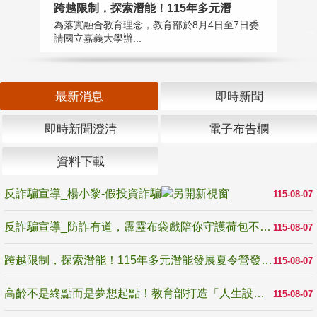
高
跨越限制，探索潛能！115年多元潛
教
為落實融合教育理念，教育部於8月4日至7日委
博
請國立嘉義大學辦...
最新消息
即時新聞
即時新聞澄清
電子布告欄
資料下載
反詐騙宣導_楊小黎-假投資詐騙
115-08-07
反詐騙宣導_防詐有道，霹靂布袋戲陪你守護荷包不受騙
115-08-07
跨越限制，探索潛能！115年多元潛能發展夏令營發掘生命無限可能
115-08-07
高齡不是終點而是夢想起點！教育部打造「人生設計夢工場」 參展第3屆高齡健康產業博覽會
115-08-07