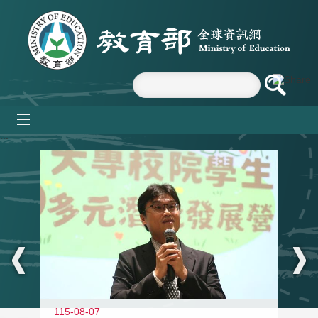
跳到主要內容區塊
mobile_menu
:::
11
115-08-07