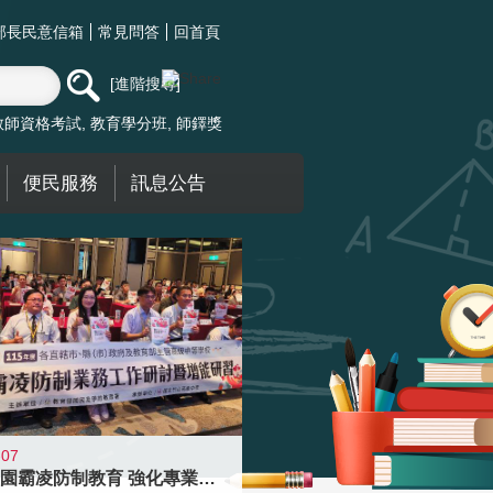
部長民意信箱
常見問答
回首頁
進階搜尋
教師資格考試
教育學分班
師鐸獎
便民服務
訊息公告
-07
落實校園霸凌防制教育 強化專業知能