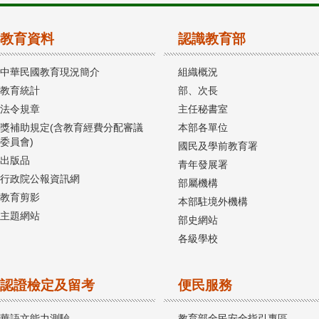
教育資料
認識教育部
中華民國教育現況簡介
組織概況
教育統計
部、次長
法令規章
主任秘書室
獎補助規定(含教育經費分配審議
本部各單位
委員會)
國民及學前教育署
出版品
青年發展署
行政院公報資訊網
部屬機構
教育剪影
本部駐境外機構
主題網站
部史網站
各級學校
認證檢定及留考
便民服務
華語文能力測驗
教育部全民安全指引專區