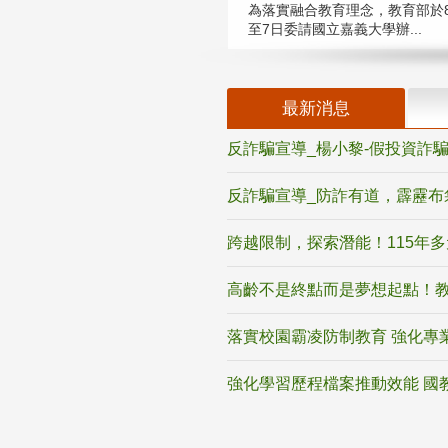
為落實融合教育理念，教育部於8
至7日委請國立嘉義大學辦...
最新消息
反詐騙宣導_楊小黎-假投資詐
反詐騙宣導_防詐有道，霹靂布
跨越限制，探索潛能！115年
高齡不是終點而是夢想起點！教
落實校園霸凌防制教育 強化專
強化學習歷程檔案推動效能 國