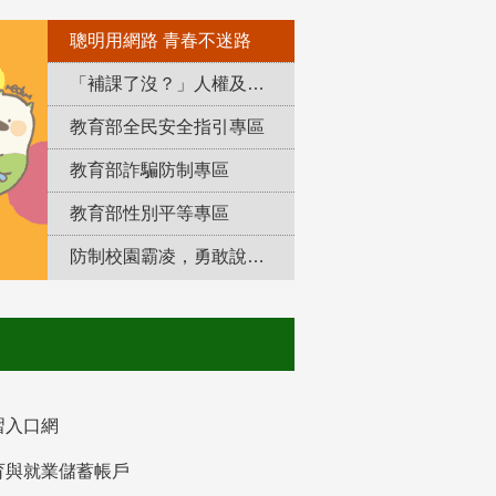
聰明用網路 青春不迷路
「補課了沒？」人權及轉型正義教育專區
教育部全民安全指引專區
教育部詐騙防制專區
教育部性別平等專區
防制校園霸凌，勇敢說出來！
習入口網
育與就業儲蓄帳戶