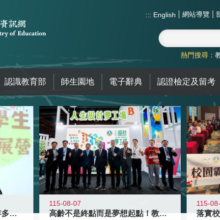
網站導覽
:::
English
熱門搜尋：
認識教育部
師生園地
電子辭典
認證檢定及留考
115-08-07
115-08
高齡不是終點而是夢想起點！教育部打
跨越限制，探索潛能！115年多元潛