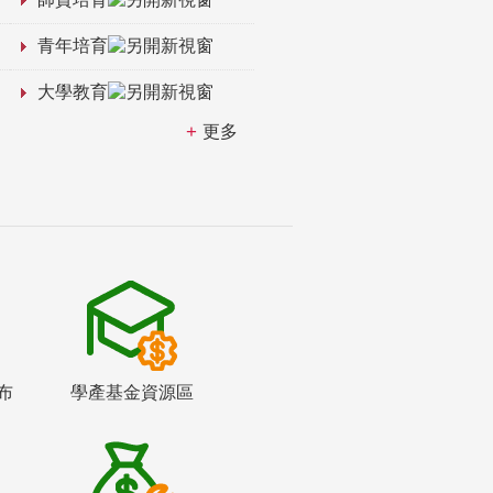
青年培育
大學教育
更多
布
學產基金資源區