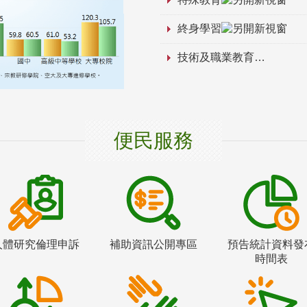
終身學習
技術及職業教育
便民服務
人體研究倫理申訴
補助資訊公開專區
預告統計資料發
時間表