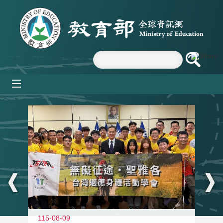
跳到主要內容區塊
mobile_menu
:::
115-08-09
11