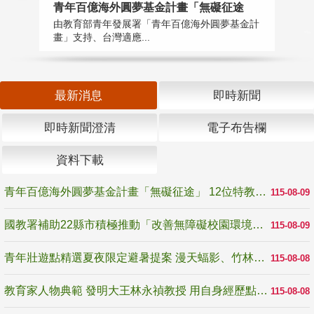
青年百億海外圓夢基金計畫「無礙征途
國
由教育部青年發展署「青年百億海外圓夢基金計
無
畫」支持、台灣適應...
是
最新消息
即時新聞
即時新聞澄清
電子布告欄
資料下載
青年百億海外圓夢基金計畫「無礙征途」 12位特教與弱勢青年勇闖西班牙 跨越感官限制見證生命蛻變
115-08-09
國教署補助22縣市積極推動「改善無障礙校園環境計畫」 打造友善、安全、無礙學習空間
115-08-09
青年壯遊點精選夏夜限定避暑提案 漫天蝠影、竹林尋蛙、茶香夜觀 邀青年暮色出發
115-08-08
教育家人物典範 發明大王林永禎教授 用自身經歷點亮學生的路
115-08-08