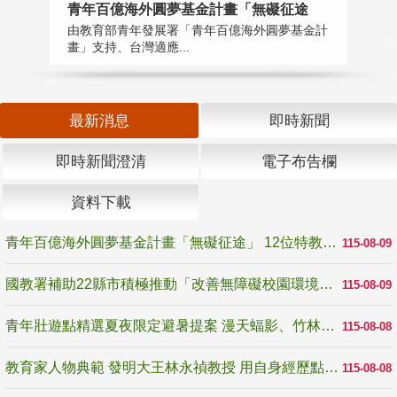
青年百億海外圓夢基金計畫「無礙征途
國
由教育部青年發展署「青年百億海外圓夢基金計
無
畫」支持、台灣適應...
是
最新消息
即時新聞
即時新聞澄清
電子布告欄
資料下載
青年百億海外圓夢基金計畫「無礙征途」 12位特教與弱勢青年勇闖西班牙 跨越感官限制見證生命蛻變
115-08-09
國教署補助22縣市積極推動「改善無障礙校園環境計畫」 打造友善、安全、無礙學習空間
115-08-09
青年壯遊點精選夏夜限定避暑提案 漫天蝠影、竹林尋蛙、茶香夜觀 邀青年暮色出發
115-08-08
教育家人物典範 發明大王林永禎教授 用自身經歷點亮學生的路
115-08-08