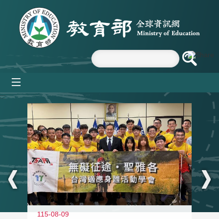
跳到主要內容區塊
mobile_menu
:::
115-08-09
11