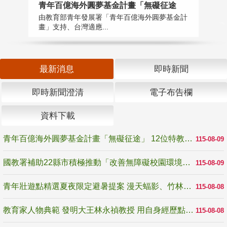
青年百億海外圓夢基金計畫「無礙征途
國
由教育部青年發展署「青年百億海外圓夢基金計
無
畫」支持、台灣適應...
是
最新消息
即時新聞
即時新聞澄清
電子布告欄
資料下載
青年百億海外圓夢基金計畫「無礙征途」 12位特教與弱勢青年勇闖西班牙 跨越感官限制見證生命蛻變
115-08-09
國教署補助22縣市積極推動「改善無障礙校園環境計畫」 打造友善、安全、無礙學習空間
115-08-09
青年壯遊點精選夏夜限定避暑提案 漫天蝠影、竹林尋蛙、茶香夜觀 邀青年暮色出發
115-08-08
教育家人物典範 發明大王林永禎教授 用自身經歷點亮學生的路
115-08-08