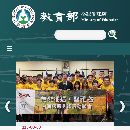
跳到主要內容區塊
mobile_menu
:::
115-08-09
11