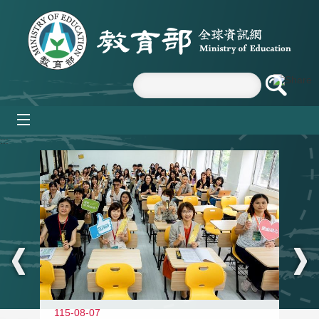
跳到主要內容區塊
mobile_menu
:::
115-08-07
11