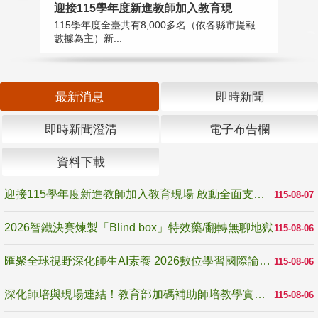
迎接115學年度新進教師加入教育現
2
115學年度全臺共有8,000多名（依各縣市提報
教
數據為主）新...
賽
最新消息
即時新聞
即時新聞澄清
電子布告欄
資料下載
迎接115學年度新進教師加入教育現場 啟動全面支持陪伴
115-08-07
2026智鐵決賽煉製「Blind box」特效藥/翻轉無聊地獄
115-08-06
匯聚全球視野深化師生AI素養 2026數位學習國際論壇高雄登場
115-08-06
深化師培與現場連結！教育部加碼補助師培教學實踐研究 10月師培國際研討會交流教學實踐經驗
115-08-06