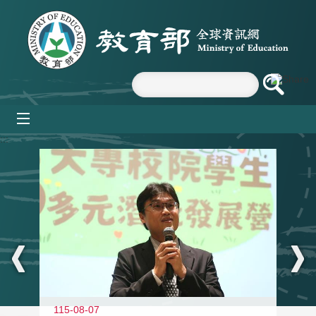
跳到主要內容區塊
mobile_menu
:::
11
115-08-07