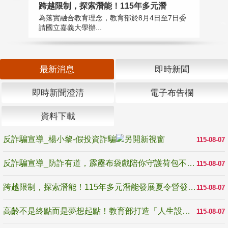
高
跨越限制，探索潛能！115年多元潛
教
為落實融合教育理念，教育部於8月4日至7日委
博
請國立嘉義大學辦...
最新消息
即時新聞
即時新聞澄清
電子布告欄
資料下載
反詐騙宣導_楊小黎-假投資詐騙
115-08-07
反詐騙宣導_防詐有道，霹靂布袋戲陪你守護荷包不受騙
115-08-07
跨越限制，探索潛能！115年多元潛能發展夏令營發掘生命無限可能
115-08-07
高齡不是終點而是夢想起點！教育部打造「人生設計夢工場」 參展第3屆高齡健康產業博覽會
115-08-07