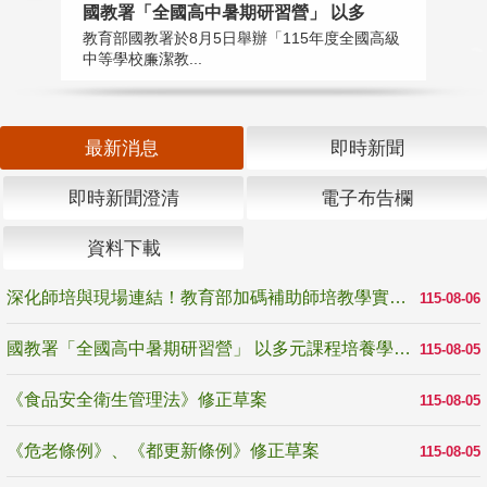
國教署「全國高中暑期研習營」 以多
學
教育部國教署於8月5日舉辦「115年度全國高級
教
中等學校廉潔教...
「
最新消息
即時新聞
即時新聞澄清
電子布告欄
資料下載
深化師培與現場連結！教育部加碼補助師培教學實踐研究 10月師培國際研討會交流教學實踐經驗
115-08-06
國教署「全國高中暑期研習營」 以多元課程培養學生瞭解誠信專業與倫理價值
115-08-05
《食品安全衛生管理法》修正草案
115-08-05
《危老條例》、《都更新條例》修正草案
115-08-05