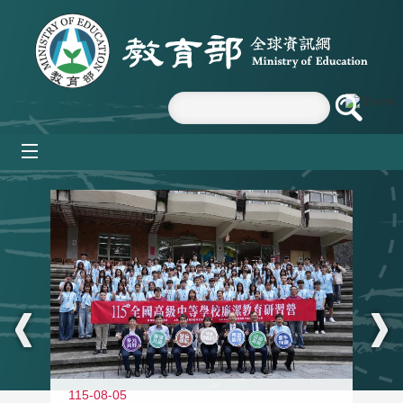
跳到主要內容區塊
mobile_menu
:::
115-08-05
11