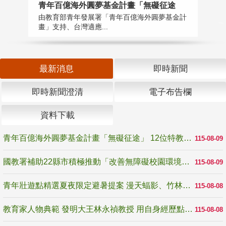
青年百億海外圓夢基金計畫「無礙征途
國
由教育部青年發展署「青年百億海外圓夢基金計
無
畫」支持、台灣適應...
是
最新消息
即時新聞
即時新聞澄清
電子布告欄
資料下載
青年百億海外圓夢基金計畫「無礙征途」 12位特教與弱勢青年勇闖西班牙 跨越感官限制見證生命蛻變
115-08-09
國教署補助22縣市積極推動「改善無障礙校園環境計畫」 打造友善、安全、無礙學習空間
115-08-09
青年壯遊點精選夏夜限定避暑提案 漫天蝠影、竹林尋蛙、茶香夜觀 邀青年暮色出發
115-08-08
教育家人物典範 發明大王林永禎教授 用自身經歷點亮學生的路
115-08-08