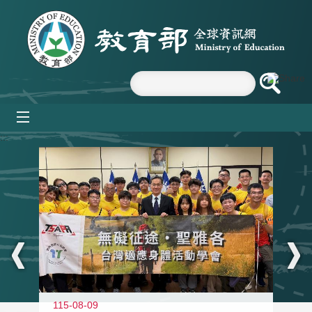
跳到主要內容區塊
mobile_menu
:::
115-08-09
11