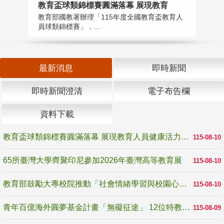
教育盃球類錦標賽圓滿落幕 展現教育
6
教育部國教署辦理「115年度全國教育盃教育人
「
員球類錦標賽」，...
首
最新消息
即時新聞
即時新聞澄清
電子布告欄
資料下載
教育盃球類錦標賽圓滿落幕 展現教育人員健康活力與團隊精神
115-08-10
65所臺灣大學齊聚印尼參加2026年臺灣高等教育展
115-08-10
教育部鼓勵大專校院推動「社會情緒學習與校園心理健康促進計畫」 培育校園「心」韌性
115-08-10
青年百億海外圓夢基金計畫「無礙征途」 12位特教與弱勢青年勇闖西班牙 跨越感官限制見證生命蛻變
115-08-09