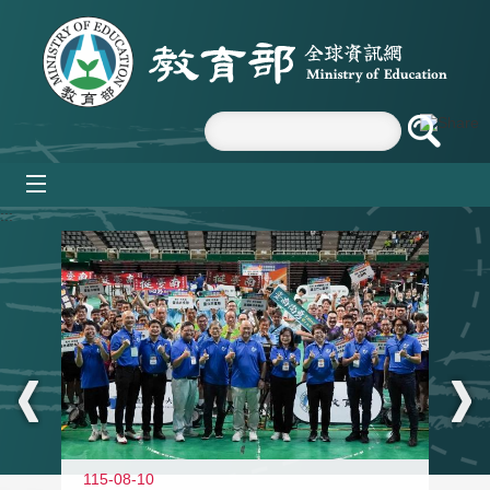
跳到主要內容區塊
mobile_menu
:::
115-08-10
11