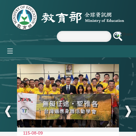
跳到主要內容區塊
mobile_menu
:::
115-08-09
11