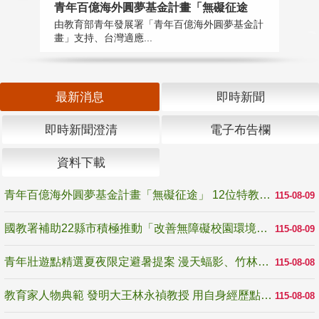
青年百億海外圓夢基金計畫「無礙征途
國
由教育部青年發展署「青年百億海外圓夢基金計
無
畫」支持、台灣適應...
是
最新消息
即時新聞
即時新聞澄清
電子布告欄
資料下載
青年百億海外圓夢基金計畫「無礙征途」 12位特教與弱勢青年勇闖西班牙 跨越感官限制見證生命蛻變
115-08-09
國教署補助22縣市積極推動「改善無障礙校園環境計畫」 打造友善、安全、無礙學習空間
115-08-09
青年壯遊點精選夏夜限定避暑提案 漫天蝠影、竹林尋蛙、茶香夜觀 邀青年暮色出發
115-08-08
教育家人物典範 發明大王林永禎教授 用自身經歷點亮學生的路
115-08-08