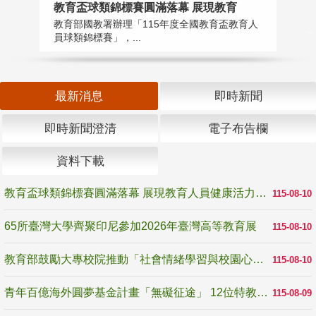
教育盃球類錦標賽圓滿落幕 展現教育
6
教育部國教署辦理「115年度全國教育盃教育人
「
員球類錦標賽」，...
首
最新消息
即時新聞
即時新聞澄清
電子布告欄
資料下載
教育盃球類錦標賽圓滿落幕 展現教育人員健康活力與團隊精神
115-08-10
65所臺灣大學齊聚印尼參加2026年臺灣高等教育展
115-08-10
教育部鼓勵大專校院推動「社會情緒學習與校園心理健康促進計畫」 培育校園「心」韌性
115-08-10
青年百億海外圓夢基金計畫「無礙征途」 12位特教與弱勢青年勇闖西班牙 跨越感官限制見證生命蛻變
115-08-09