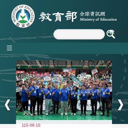
跳到主要內容區塊
mobile_menu
:::
115-08-10
11