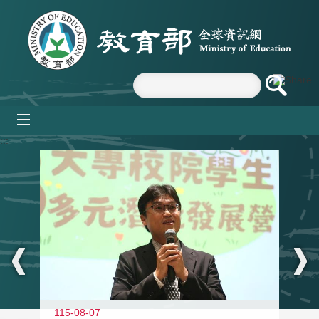
跳到主要內容區塊
mobile_menu
:::
11
115-08-07