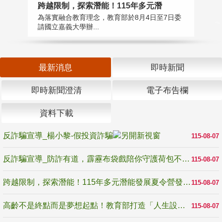
高
跨越限制，探索潛能！115年多元潛
教
為落實融合教育理念，教育部於8月4日至7日委
博
請國立嘉義大學辦...
最新消息
即時新聞
即時新聞澄清
電子布告欄
資料下載
反詐騙宣導_楊小黎-假投資詐騙
115-08-07
反詐騙宣導_防詐有道，霹靂布袋戲陪你守護荷包不受騙
115-08-07
跨越限制，探索潛能！115年多元潛能發展夏令營發掘生命無限可能
115-08-07
高齡不是終點而是夢想起點！教育部打造「人生設計夢工場」 參展第3屆高齡健康產業博覽會
115-08-07