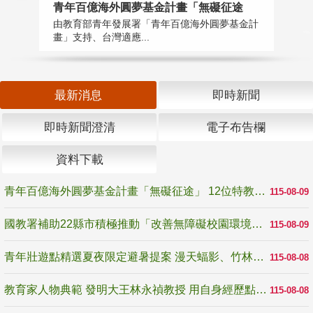
青年百億海外圓夢基金計畫「無礙征途
國
由教育部青年發展署「青年百億海外圓夢基金計
無
畫」支持、台灣適應...
是
最新消息
即時新聞
即時新聞澄清
電子布告欄
資料下載
青年百億海外圓夢基金計畫「無礙征途」 12位特教與弱勢青年勇闖西班牙 跨越感官限制見證生命蛻變
115-08-09
國教署補助22縣市積極推動「改善無障礙校園環境計畫」 打造友善、安全、無礙學習空間
115-08-09
青年壯遊點精選夏夜限定避暑提案 漫天蝠影、竹林尋蛙、茶香夜觀 邀青年暮色出發
115-08-08
教育家人物典範 發明大王林永禎教授 用自身經歷點亮學生的路
115-08-08