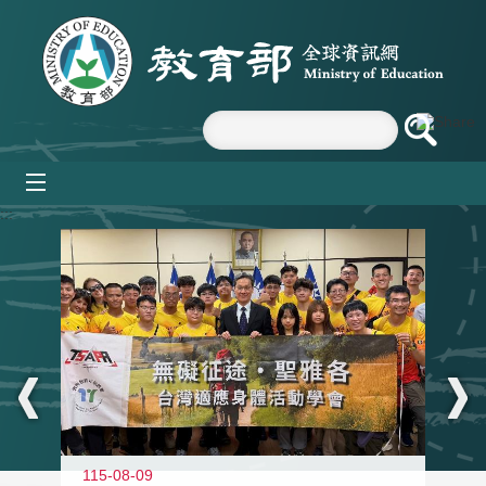
跳到主要內容區塊
mobile_menu
:::
115-08-09
11