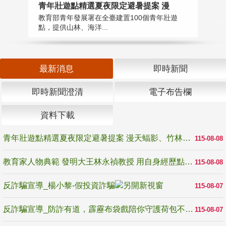
教
青年壯遊點精選夏夜限定避暑提案 漫
在
教育部青年發展署在全臺建置100個青年壯遊
譽
點，提供山林、海洋...
最新消息
即時新聞
即時新聞澄清
電子布告欄
資料下載
青年壯遊點精選夏夜限定避暑提案 漫天蝠影、竹林尋蛙、茶香夜觀 邀青年暮色出發
115-08-08
教育家人物典範 發明大王林永禎教授 用自身經歷點亮學生的路
115-08-08
反詐騙宣導_楊小黎-假投資詐騙
115-08-07
反詐騙宣導_防詐有道，霹靂布袋戲陪你守護荷包不受騙
115-08-07