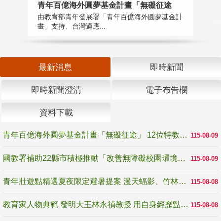
青年百億海外圓夢基金計畫「無礙征途
國
由教育部青年發展署「青年百億海外圓夢基金計
無
畫」支持、台灣適應...
是
最新消息
即時新聞
即時新聞澄清
電子布告欄
資料下載
青年百億海外圓夢基金計畫「無礙征途」 12位特教與弱勢青年勇闖西班牙 跨越感官限制見證生命蛻變
115-08-09
國教署補助22縣市積極推動「改善無障礙校園環境計畫」 打造友善、安全、無礙學習空間
115-08-09
青年壯遊點精選夏夜限定避暑提案 漫天蝠影、竹林尋蛙、茶香夜觀 邀青年暮色出發
115-08-08
教育家人物典範 發明大王林永禎教授 用自身經歷點亮學生的路
115-08-08