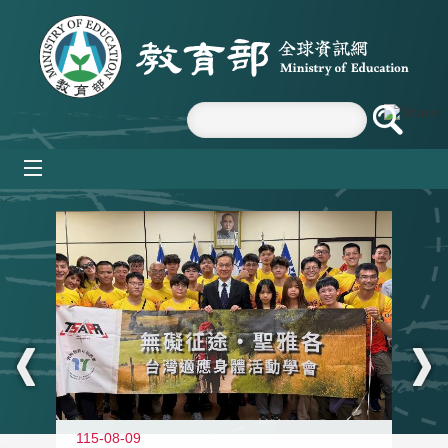
跳到主要內容區塊
mobile_menu
:::
115-08-09
11