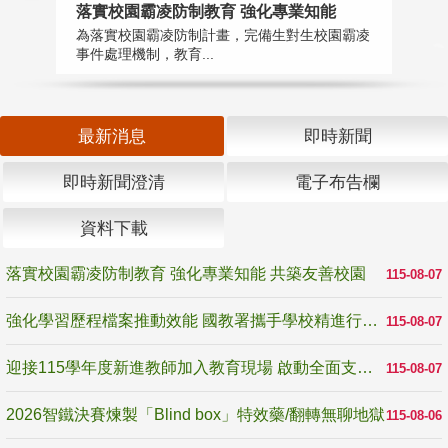
落實校園霸凌防制教育 強化專業知能
迎
為落實校園霸凌防制計畫，完備生對生校園霸凌
1
事件處理機制，教育...
數
最新消息
即時新聞
即時新聞澄清
電子布告欄
資料下載
落實校園霸凌防制教育 強化專業知能 共築友善校園
115-08-07
強化學習歷程檔案推動效能 國教署攜手學校精進行政與教學支持
115-08-07
迎接115學年度新進教師加入教育現場 啟動全面支持陪伴
115-08-07
2026智鐵決賽煉製「Blind box」特效藥/翻轉無聊地獄
115-08-06