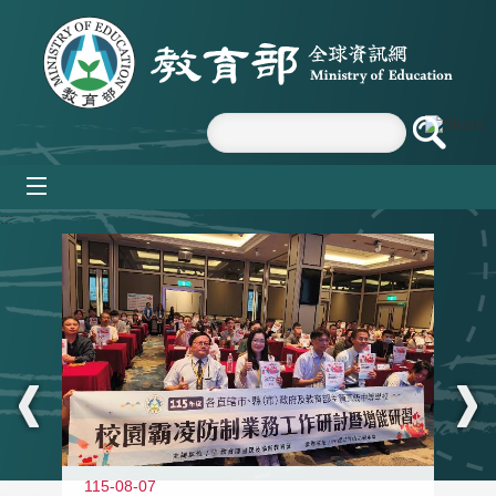
跳到主要內容區塊
mobile_menu
:::
115-08-07
11