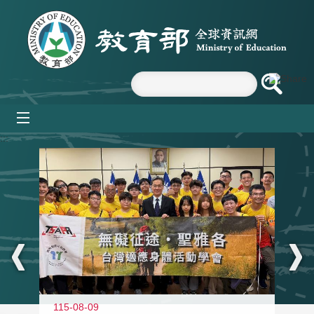
跳到主要內容區塊
mobile_menu
:::
115-08-09
11