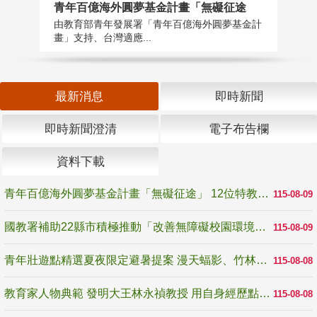
青年百億海外圓夢基金計畫「無礙征途
國
由教育部青年發展署「青年百億海外圓夢基金計
無
畫」支持、台灣適應...
是
最新消息
即時新聞
即時新聞澄清
電子布告欄
資料下載
青年百億海外圓夢基金計畫「無礙征途」 12位特教與弱勢青年勇闖西班牙 跨越感官限制見證生命蛻變
115-08-09
國教署補助22縣市積極推動「改善無障礙校園環境計畫」 打造友善、安全、無礙學習空間
115-08-09
青年壯遊點精選夏夜限定避暑提案 漫天蝠影、竹林尋蛙、茶香夜觀 邀青年暮色出發
115-08-08
教育家人物典範 發明大王林永禎教授 用自身經歷點亮學生的路
115-08-08