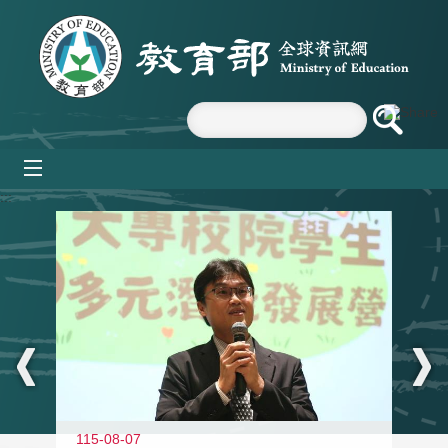
跳到主要內容區塊
mobile_menu
:::
11
115-08-07