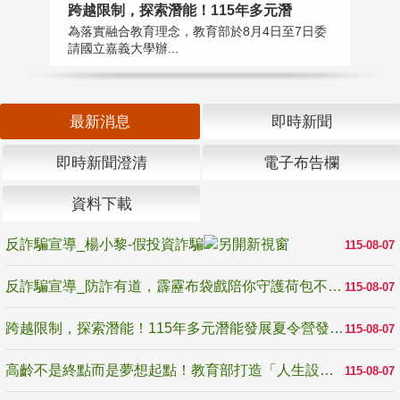
高
跨越限制，探索潛能！115年多元潛
教
為落實融合教育理念，教育部於8月4日至7日委
博
請國立嘉義大學辦...
最新消息
即時新聞
即時新聞澄清
電子布告欄
資料下載
反詐騙宣導_楊小黎-假投資詐騙
115-08-07
反詐騙宣導_防詐有道，霹靂布袋戲陪你守護荷包不受騙
115-08-07
跨越限制，探索潛能！115年多元潛能發展夏令營發掘生命無限可能
115-08-07
高齡不是終點而是夢想起點！教育部打造「人生設計夢工場」 參展第3屆高齡健康產業博覽會
115-08-07