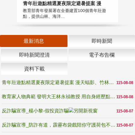
教
青年壯遊點精選夏夜限定避暑提案 漫
在
教育部青年發展署在全臺建置100個青年壯遊
譽
點，提供山林、海洋...
最新消息
即時新聞
即時新聞澄清
電子布告欄
資料下載
青年壯遊點精選夏夜限定避暑提案 漫天蝠影、竹林尋蛙、茶香夜觀 邀青年暮色出發
115-08-08
教育家人物典範 發明大王林永禎教授 用自身經歷點亮學生的路
115-08-08
反詐騙宣導_楊小黎-假投資詐騙
115-08-07
反詐騙宣導_防詐有道，霹靂布袋戲陪你守護荷包不受騙
115-08-07