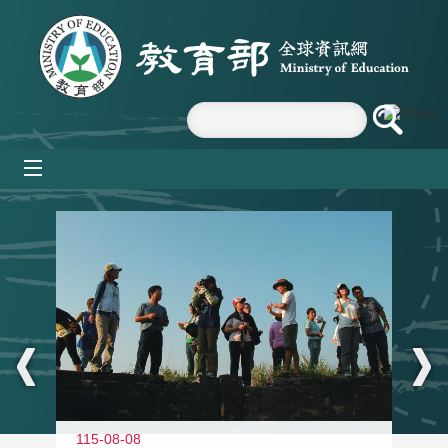
跳到主要內容區塊
mobile_menu
:::
11
115-08-08