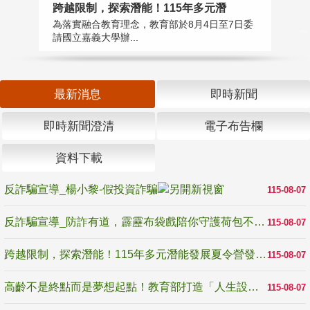
高
跨越限制，探索潛能！115年多元潛
教
為落實融合教育理念，教育部於8月4日至7日委
博
請國立嘉義大學辦...
最新消息
即時新聞
即時新聞澄清
電子布告欄
資料下載
反詐騙宣導_楊小黎-假投資詐騙
115-08-07
反詐騙宣導_防詐有道，霹靂布袋戲陪你守護荷包不受騙
115-08-07
跨越限制，探索潛能！115年多元潛能發展夏令營發掘生命無限可能
115-08-07
高齡不是終點而是夢想起點！教育部打造「人生設計夢工場」 參展第3屆高齡健康產業博覽會
115-08-07