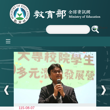
跳到主要內容區塊
mobile_menu
:::
11
115-08-07